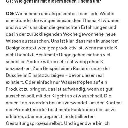
GT: Wie geht ihr mit diesem neuen Thema um?
OG:
Wir nehmen uns als gesamtes Team jede Woche
eine Stunde, die wir gemeinsam dem Thema KI widmen
und wo wir uns über die gemachten Erfahrungen und
das in der zurückliegenden Woche gewonnene, neue
Wissen austauschen. Uns ist klar, dass man in unserem
Designkontext weniger produktiv ist, wenn man die KI
nicht benutzt. Bestimmte Dinge gehen einfach viel
schneller. Andere wären sehr schwierig ohne KI
umzuset­zen. Zum Beispiel einen Rasierer unter der
Dusche im Einsatz zu zeigen – bevor dieser real
existiert. Oder einfach nur Wassertropfen auf ein
Produkt zu bringen, das ist aufwändig, wenn es gut
aussehen soll, mit der KI geht so etwas schnell. Die
neuen Tools werden bei uns verwendet, um den Kontext
des Produktes oder bestimmte Funktionen besser zu
erklären, aber nur begrenzt im detaillierten
Gestaltungsprozess selbst. Und irgendwie bin ich