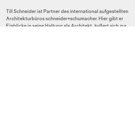
Till Schneider ist Partner des international aufgestellten
Archi­tekturbüros schneider+schumacher. Hier gibt er
Ein­blicke in seine Haltung als Architekt, äußert sich zur
kreativen Partnerschaft mit Michael Schumacher – und
nimmt zur Disziplin Design Stellung.